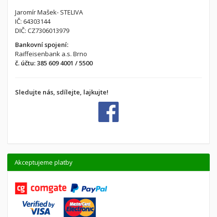
Jaromír Mašek- STELIVA
IČ: 64303144
DIČ: CZ7306013979
Bankovní spojení:
Raiffeisenbank a.s. Brno
č. účtu: 385 609 4001 / 5500
Sledujte nás, sdílejte, lajkujte!
Akceptujeme platby