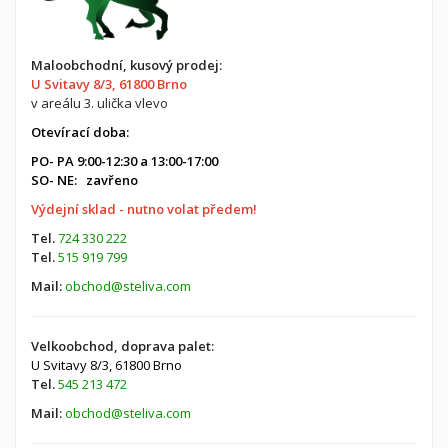
Maloobchodní, kusový prodej:
U Svitavy 8/3, 61800 Brno
v areálu 3. ulička vlevo
Otevírací doba:
PO- PA 9:00-12:30 a 13:00-17:00
SO- NE: zavřeno
Výdejní sklad - nutno volat předem!
Tel.
724 330 222
Tel.
515 919 799
Mail:
obchod@steliva.com
Velkoobchod, doprava palet:
U Svitavy 8/3,
61800 Brno
Tel.
545 213 472
Mail:
obchod@steliva.com