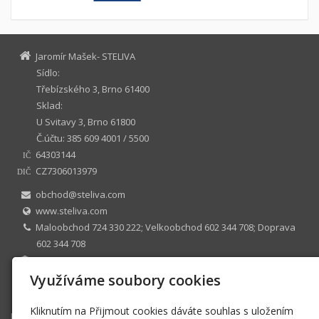
Jaromír Mašek- STELIVA
Sídlo:
Třebízského 3, Brno 61400
Sklad:
U Svitavy 3, Brno 61800
Č.účtu: 385 609 4001 / 5500
64303144
IČ
CZ7306013979
DIČ
obchod@steliva.com
www.steliva.com
Maloobchod 724 330 222; Velkoobchod 602 344 708; Doprava
602 344 708
3856094001 / 5500
ŽL č.j ZUMB/32234/2008/Dra/4 ÚMČ Brno sever, registrován
Využíváme soubory cookies
10.6.1996
Kliknutím na Přijmout cookies dáváte souhlas s uložením
E-shop