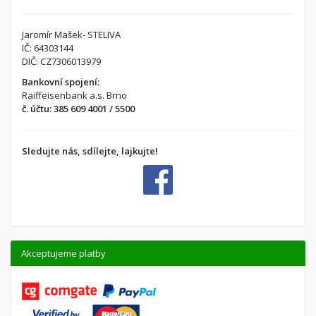
Jaromír Mašek- STELIVA
IČ: 64303144
DIČ: CZ7306013979
Bankovní spojení:
Raiffeisenbank a.s. Brno
č. účtu: 385 609 4001 / 5500
Sledujte nás, sdílejte, lajkujte!
Akceptujeme platby