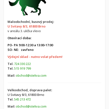
Maloobchodní, kusový prodej:
U Svitavy 8/3, 61800 Brno
v areálu 3. ulička vlevo
Otevírací doba:
PO- PA 9:00-12:30 a 13:00-17:00
SO- NE: zavřeno
Výdejní sklad - nutno volat předem!
Tel.
724 330 222
Tel.
515 919 799
Mail:
obchod@steliva.com
Velkoobchod, doprava palet:
U Svitavy 8/3,
61800 Brno
Tel.
545 213 472
Mail:
obchod@steliva.com