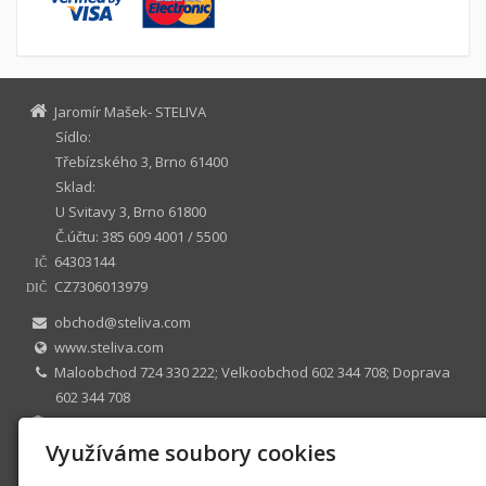
Jaromír Mašek- STELIVA
Sídlo:
Třebízského 3, Brno 61400
Sklad:
U Svitavy 3, Brno 61800
Č.účtu: 385 609 4001 / 5500
64303144
IČ
CZ7306013979
DIČ
obchod@steliva.com
www.steliva.com
Maloobchod 724 330 222; Velkoobchod 602 344 708; Doprava
602 344 708
3856094001 / 5500
ŽL č.j ZUMB/32234/2008/Dra/4 ÚMČ Brno sever, registrován
Využíváme soubory cookies
10.6.1996